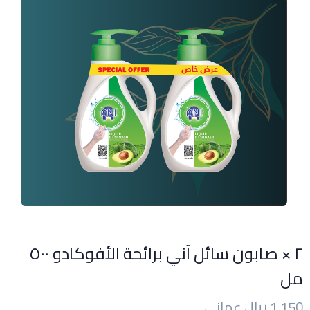
٢ × صابون سائل آني برائحة الأفوكادو ٥٠٠
مل
1.150 ريال عماني