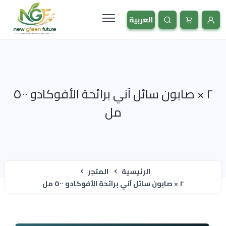
٢ × صابون سائل آني برائحة الأفوكادو ٥٠٠
مل
الرئيسية
المتجر
٢ × صابون سائل آني برائحة الأفوكادو ٥٠٠ مل