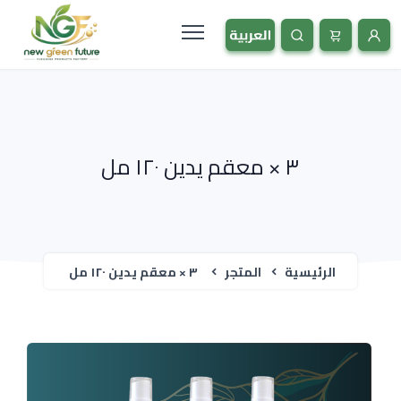
٣ × معقم يدين ١٢٠ مل
الرئيسية
المتجر
٣ × معقم يدين ١٢٠ مل