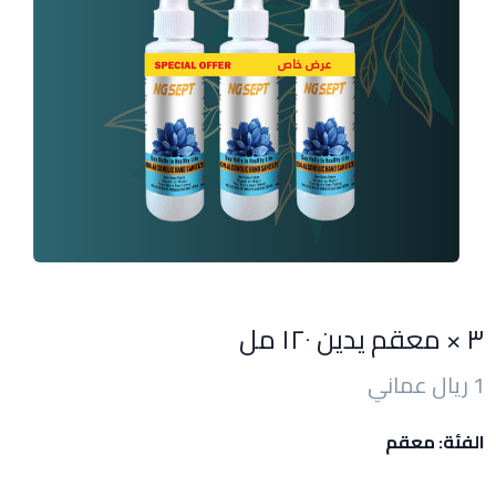
٣ × معقم يدين ١٢٠ مل
1 ريال عماني
الفئة: معقم