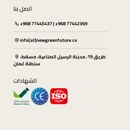
اتصل بنا
+968 77445437 | +968 77442369
info[at]newgreenfuture.co
طريق 19، مدينة الرسيل الصناعية، مسقط،
سلطنة عُمان
الشهادات