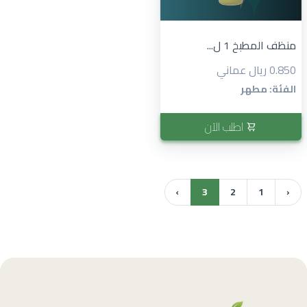
منظف المطبخ 1 ل...
0.850 ريال عماني
الفئة: مطهر
اطلب الآن
›
3
2
1
‹