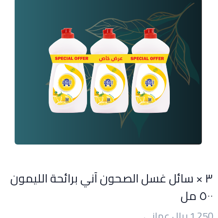
٣ × سائل غسل الصحون آني برائحة الليمون
٥٠٠ مل
1.250 ريال عماني