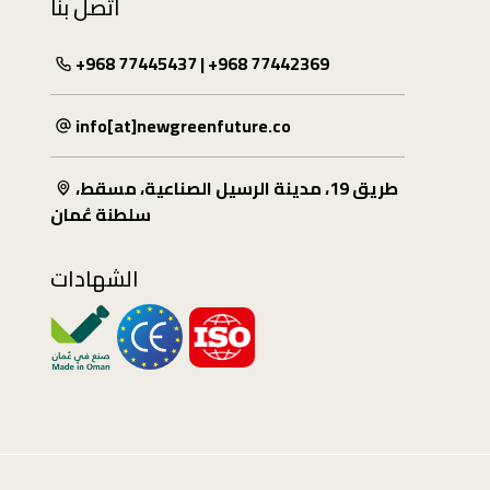
اتصل بنا
+968 77445437 | +968 77442369
info[at]newgreenfuture.co
طريق 19، مدينة الرسيل الصناعية، مسقط،
سلطنة عُمان
الشهادات