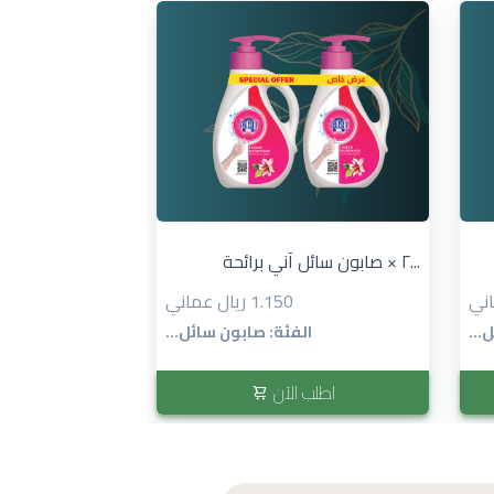
٢ × صابون سائل آني برائحة...
1.150 ريال عماني
...
الفئة: صابون سائل...
اطلب الآن