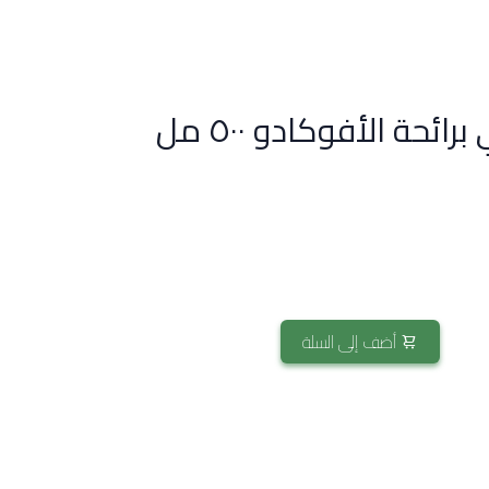
ئحة الأفوكادو ٥٠٠ مل
أضف إلى السلة