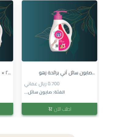
صابون سائل آني برائحة زهو...
٢ × صابون سائل آني برائحة...
 عماني
0.700 ريال عماني
 صابون سائل...
الفئة: صابون سائل...
اطلب الآن