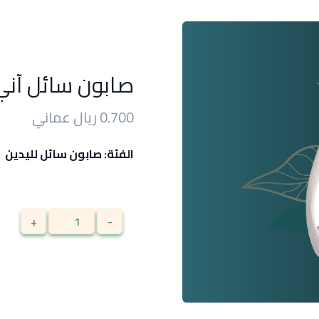
صابون سائل آني برا
0.700 ريال عماني
الفئة: صابون سائل لليدين
+
-