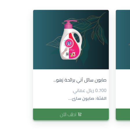
صابون سائل آني برائحة زهو...
0.700 ريال عماني
الفئة: صابون سائ...
اطلب الآن