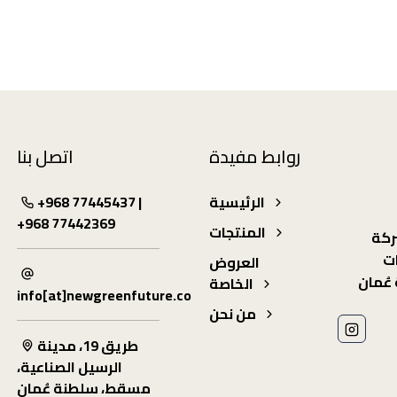
روابط مفيدة
اتصل بنا
الرئيسية
+968 77445437 |
+968 77442369
المنتجات
ركة
ت
العروض
عُمان
الخاصة
info[at]newgreenfuture.co
من نحن
طريق 19، مدينة
الرسيل الصناعية،
مسقط، سلطنة عُمان