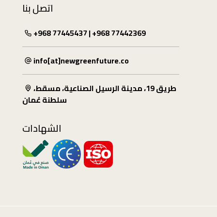
اتصل بنا
+968 77445437 | +968 77442369
info[at]newgreenfuture.co
طريق 19، مدينة الرسيل الصناعية، مسقط،
سلطنة عُمان
الشهادات