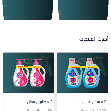
أحدث المنتجات
٢ × صابون سائل ...
٢ × صابون سائل ...
1.150 ريال عماني
1.150 ريال عماني