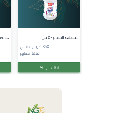
منظف الحمام ٥٠٠ مل...
cia...
0.850 ريال عماني
الفئة: مطهر
اطلب الآن