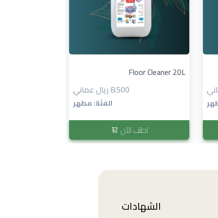
Floor Cleaner 20L
منظف الأرضيات ٤ لتر...
8.500 ريال عماني
طهر
الفئة: مطهر
اطلب الآن
اطلب 
الشهادات