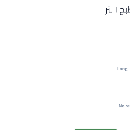
Long-
No re