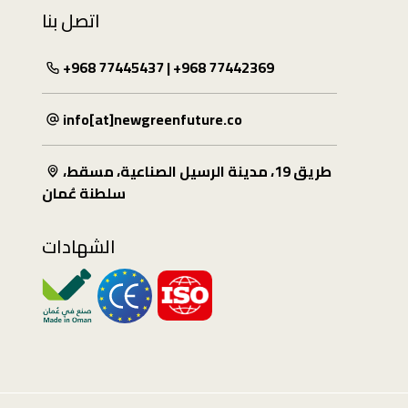
اتصل بنا
+968 77445437 | +968 77442369
info[at]newgreenfuture.co
طريق 19، مدينة الرسيل الصناعية، مسقط،
سلطنة عُمان
الشهادات