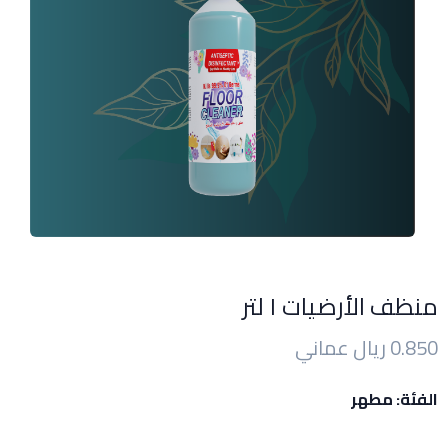
منظف الأرضيات ١ لتر
0.850 ريال عماني
الفئة: مطهر