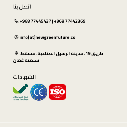
اتصل بنا
+968 77445437 | +968 77442369
info[at]newgreenfuture.co
طريق 19، مدينة الرسيل الصناعية، مسقط،
سلطنة عُمان
الشهادات