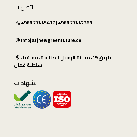
اتصل بنا
+968 77445437 | +968 77442369
info[at]newgreenfuture.co
طريق 19، مدينة الرسيل الصناعية، مسقط،
سلطنة عُمان
الشهادات