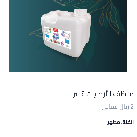
منظف الأرضيات ٤ لتر
2 ريال عماني
الفئة: مطهر